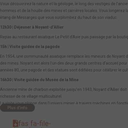
Vous découvrirez la nature et la géologie, le long des vestiges de l’ancie
hommes et de la houille des mines et carrières locales. Vous longerez l
étang de Messarges que vous surplombez du haut de son viaduc.
12h30 | Déjeuner à Noyant-d’Allier
Repas au restaurant asiatique Le Petit d’Asie puis passage par la bouti
15h | Visite guidée de la pagode
En 1954, une communauté asiatique remplace les mineurs de Noyant da
des mines. Noyant est alors l’un des deux grands centres d’accueil pour 
années 80, une pagode et des statues sont édifiées pour célébrer le cu
16h30 | Visite guidée du Musée de la Mine
Ancienne mine de charbon exploitée jusqu’en 1943, Noyant d’Allier doit so
richesse de ce village multiculturel.
La visite vous plonge dans l’univers minier à travers machines en fonct
Plus d'info
chevalement en béton armé d’Eugène Freyssinet, classé patrimoine ind
18h | Fin des prestations
fas fa-file-