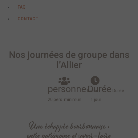
FAQ
CONTACT
Nos journées de groupe dans
l’Allier
personne
Durée
Base
Durée
20 pers. minimun
: 1 jour
Une échappée bourbonnaise :
entre patrimoine et savoir-faire