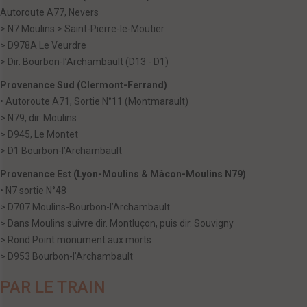
Autoroute A77, Nevers
> N7 Moulins > Saint-Pierre-le-Moutier
> D978A Le Veurdre
> Dir. Bourbon-l’Archambault (D13 - D1)
Provenance Sud (Clermont-Ferrand)
• Autoroute A71, Sortie N°11 (Montmarault)
> N79, dir. Moulins
> D945, Le Montet
> D1 Bourbon-l’Archambault
Provenance Est (Lyon-Moulins & Mâcon-Moulins N79)
• N7 sortie N°48
> D707 Moulins-Bourbon-l’Archambault
> Dans Moulins suivre dir. Montluçon, puis dir. Souvigny
> Rond Point monument aux morts
> D953 Bourbon-l’Archambault
PAR LE TRAIN