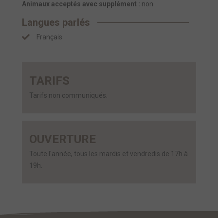
Animaux acceptés avec supplément :
non
Langues parlés
Français
TARIFS
Tarifs non communiqués.
OUVERTURE
Toute l'année, tous les mardis et vendredis de 17h à
19h.