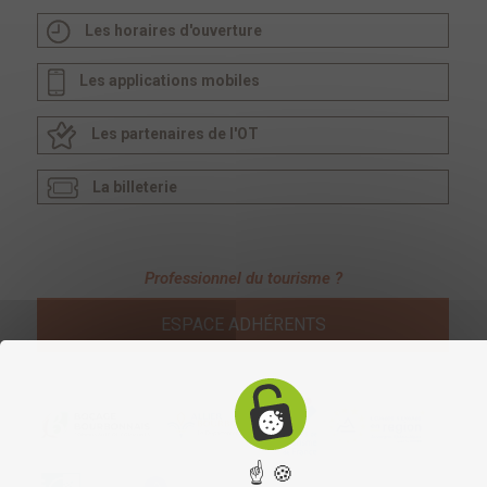
Les horaires d'ouverture
Les applications mobiles
Les partenaires de l'OT
La billeterie
Professionnel du tourisme ?
ESPACE ADHÉRENTS
☝ 🍪