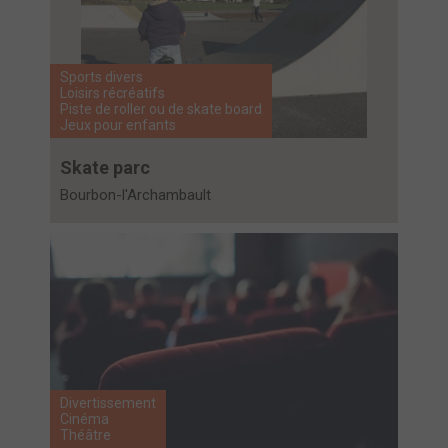
Sports divers
Loisirs récréatifs
Piste de roller ou de skate board
Jeux pour enfants
Skate parc
Bourbon-l'Archambault
Divertissement
Cinéma
Théâtre