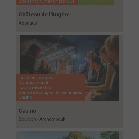
Site et monument historique
Château de l'Augère
Agonges
Location de salles
Divertissement
Loisirs récréatifs
Centre de congrès et séminaires
Casino
Casino
Bourbon-l'Archambault