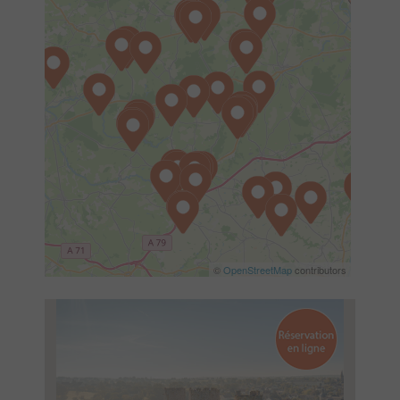
©
OpenStreetMap
contributors