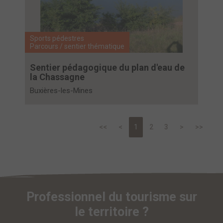
Sports pédestres
Parcours / sentier thématique
Sentier pédagogique du plan d'eau de
la Chassagne
Buxières-les-Mines
<<
<
1
2
3
>
>>
Professionnel du tourisme sur
le territoire ?