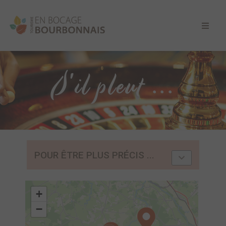
S'il pleut ...
POUR ÊTRE PLUS PRÉCIS ...
+
−