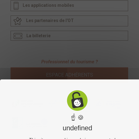
Les applications mobiles
Les partenaires de l'OT
La billeterie
Professionnel du tourisme ?
ESPACE ADHÉRENTS
☝ 🍪
undefined