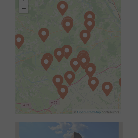
−
©
OpenStreetMap
contributors