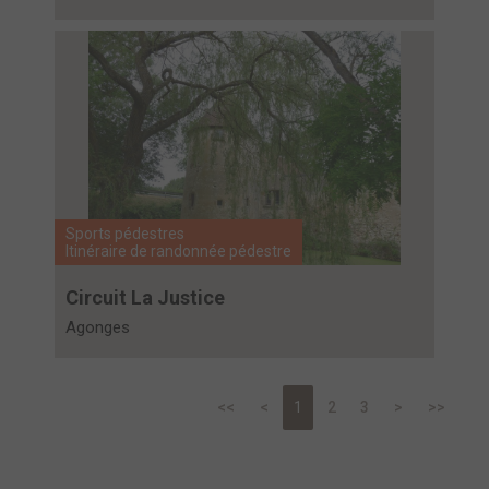
Sports pédestres
Itinéraire de randonnée pédestre
Circuit La Justice
Agonges
<<
<
1
2
3
>
>>