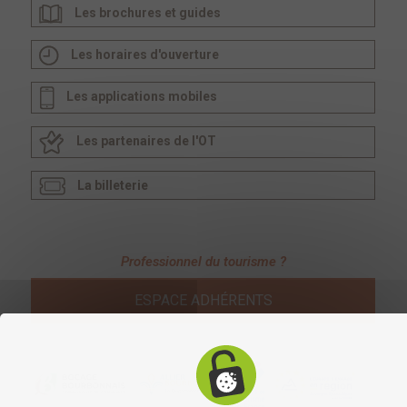
Les brochures et guides
Les horaires d'ouverture
Les applications mobiles
Les partenaires de l'OT
La billeterie
Professionnel du tourisme ?
ESPACE ADHÉRENTS