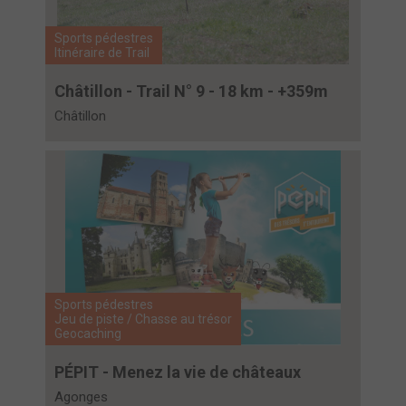
Sports pédestres
Itinéraire de Trail
Châtillon - Trail N° 9 - 18 km - +359m
Châtillon
Sports pédestres
Jeu de piste / Chasse au trésor
Geocaching
PÉPIT - Menez la vie de châteaux
Agonges