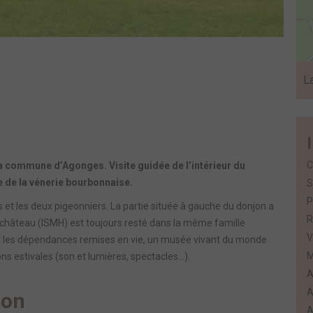
L
C
la commune d’Agonges. Visite guidée de l’intérieur du
 de la vénerie bourbonnaise.
S
P
s et les deux pigeonniers. La partie située à gauche du donjon a
R
 château (ISMH) est toujours resté dans la même famille
V
ans les dépendances remises en vie, un musée vivant du monde
M
s estivales (son et lumières, spectacles...).
A
A
ion
A