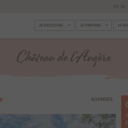
EN
NL
JE DÉCOUVRE ...
JE PRÉPARE ...
JE SU
Château de l'Augère
e
AGONGES
T
E