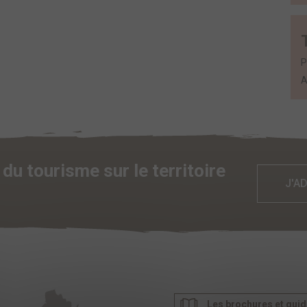
P
A
du tourisme sur le territoire
J'A
Les brochures et gui