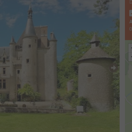
D
A
0