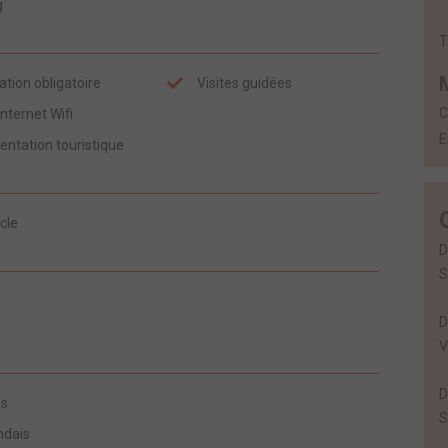
g
T
tion obligatoire
Visites guidées
C
nternet Wifi
E
ntation touristique
cle
D
S
D
V
D
is
S
ndais