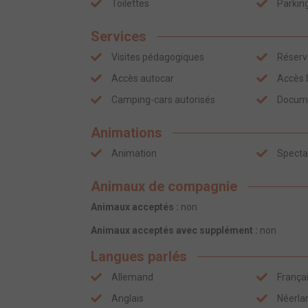
Toilettes
Parkin
Services
Visites pédagogiques
Réserva
Accès autocar
Accès I
Camping-cars autorisés
Docume
Animations
Animation
Specta
Animaux de compagnie
Animaux acceptés :
non
Animaux acceptés avec supplément :
non
Langues parlés
Allemand
França
Anglais
Néerla