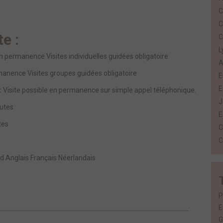
C
C
te :
C
L
en permanence Visites individuelles guidées obligatoire
A
anence Visites groupes guidées obligatoire
E
E
:
Visite possible en permanence sur simple appel téléphonique.
J
utes
E
tes
C
C
 Anglais Français Néerlandais
P
E
G