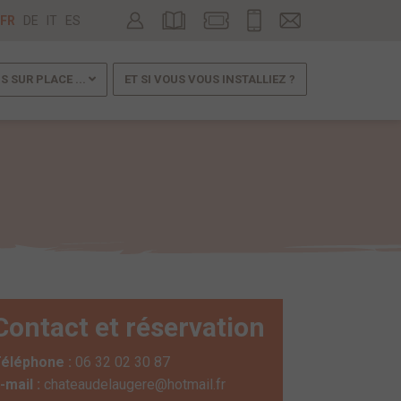
FR
DE
IT
ES
IS SUR PLACE ...
ET SI VOUS VOUS INSTALLIEZ ?
Contact et réservation
éléphone :
06 32 02 30 87
-mail :
chateaudelaugere@hotmail.fr