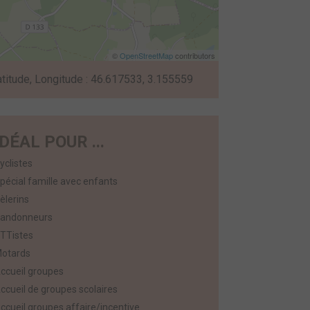
©
OpenStreetMap
contributors
atitude, Longitude : 46.617533, 3.155559
IDÉAL POUR ...
yclistes
pécial famille avec enfants
èlerins
andonneurs
TTistes
otards
ccueil groupes
ccueil de groupes scolaires
ccueil groupes affaire/incentive