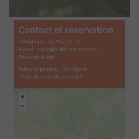
Contact et réservation
Téléphone :
04 70 67 00 08
E-mail :
mairie@mairie-bourbon.com
Découvrir le site
Adresse postale :
Parc Bignon
03160 Bourbon-l'Archambault
+
−