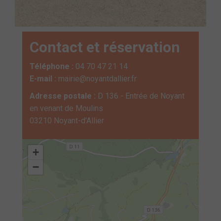
Contact et réservation
Téléphone :
04 70 47 21 14
E-mail :
mairie@noyantdallier.fr
Adresse postale :
D 136 - Entrée de Noyant
en venant de Moulins
03210 Noyant-d'Allier
+
−