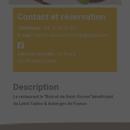
Contact et réservation
Téléphone :
04 70 45 03 23
E-mail :
bistrot.saintsornin03240@gmail.com
Adresse postale :
Le Bourg
03240 Saint-Sornin
Description
Le restaurant le "Bistrot de Saint-Sornin" bénéficiant
du Label Tables & Auberges de France.