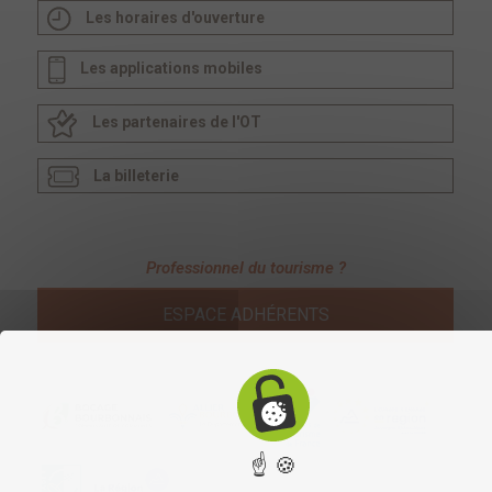
Les horaires d'ouverture
Les applications mobiles
Les partenaires de l'OT
La billeterie
Professionnel du tourisme ?
ESPACE ADHÉRENTS
☝ 🍪