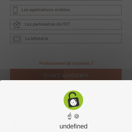
Les applications mobiles
Les partenaires de l'OT
La billeterie
Professionnel du tourisme ?
ESPACE ADHÉRENTS
☝ 🍪
undefined