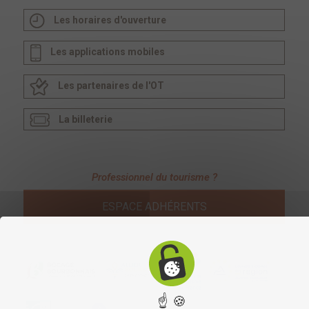
Les horaires d'ouverture
Les applications mobiles
Les partenaires de l'OT
La billeterie
Professionnel du tourisme ?
ESPACE ADHÉRENTS
☝ 🍪