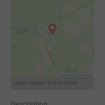
©
OpenStreetMap
contributors
Latitude, Longitude : 46.46235, 3.02683
Description