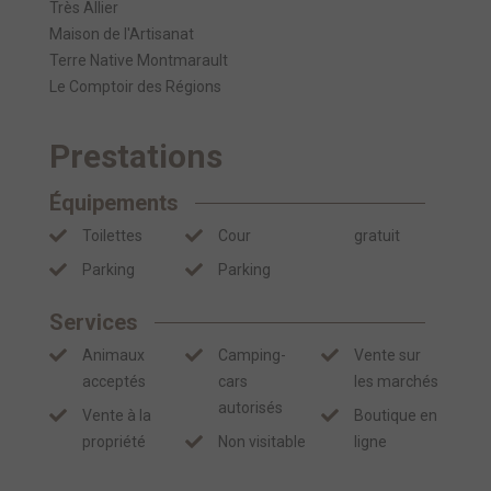
Très Allier
Maison de l'Artisanat
Terre Native Montmarault
Le Comptoir des Régions
Prestations
Équipements
Toilettes
Cour
gratuit
Parking
Parking
Services
Animaux
Camping-
Vente sur
acceptés
cars
les marchés
autorisés
Vente à la
Boutique en
propriété
Non visitable
ligne