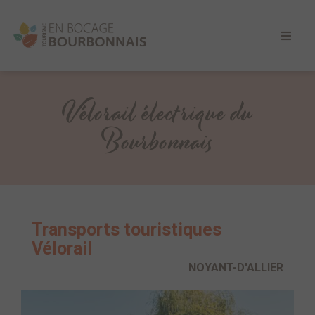
Vélorail électrique du
Bourbonnais
Transports touristiques
Vélorail
NOYANT-D'ALLIER