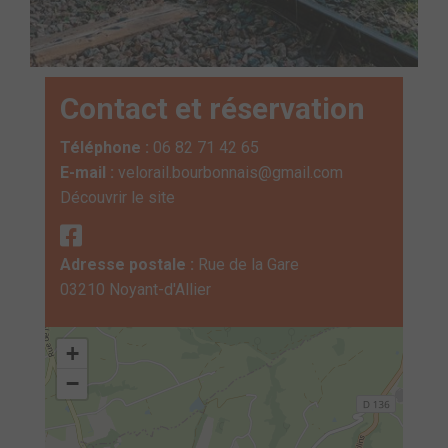
Contact et réservation
Téléphone :
06 82 71 42 65
E-mail :
velorail.bourbonnais@gmail.com
Découvrir le site
Adresse postale :
Rue de la Gare
03210 Noyant-d'Allier
+
−