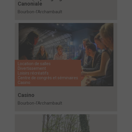
Canoniale
Bourbon-l'Archambault
Location de salles
Divertissement
Loisirs récréatifs
Centre de congrès et séminaires
Casino
Casino
Bourbon-l'Archambault