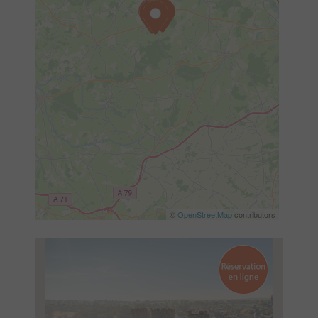
©
OpenStreetMap
contributors