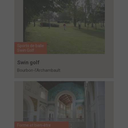
Sports de balle
Swin Golf
Swin golf
Bourbon-l'Archambault
Forme et bien-être