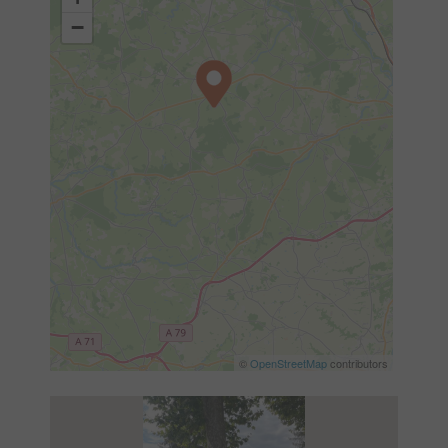
−
©
OpenStreetMap
contributors