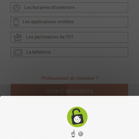
Les horaires d'ouverture
Les applications mobiles
Les partenaires de l'OT
La billeterie
Professionnel du tourisme ?
ESPACE ADHÉRENTS
☝ 🍪