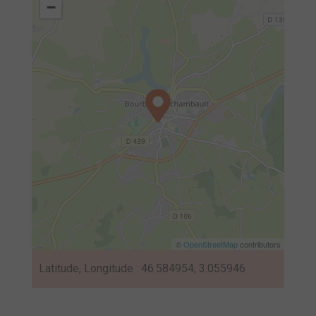
−
©
OpenStreetMap
contributors
Latitude, Longitude : 46.584954, 3.055946