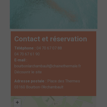
Contact et réservation
Téléphone :
04 70 67 07 88
04 70 67 61 90
E-mail :
bourbonlarchambault@chainethermale.fr
Découvrir le site
Adresse postale :
Place des Thermes
03160 Bourbon-l'Archambault
+