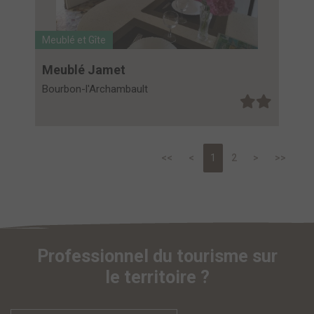
Meublé et Gîte
Meublé Jamet
Bourbon-l'Archambault
<<
<
1
2
>
>>
Professionnel du tourisme sur
le territoire ?