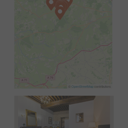
©
OpenStreetMap
contributors