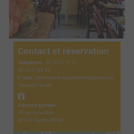
Contact et réservation
Téléphone :
04 70 47 21 31
06 19 27 84 40
E-mail :
lepetitdasie.noyantdallier@gmail.com
Découvrir le site
Adresse postale :
38 rue de la Mine
03210 Noyant-d'Allier