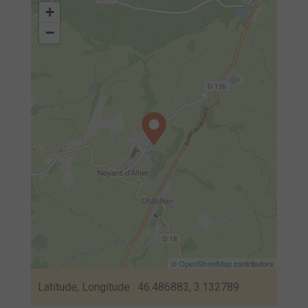
+
−
©
OpenStreetMap
contributors
Latitude, Longitude : 46.486883, 3.132789